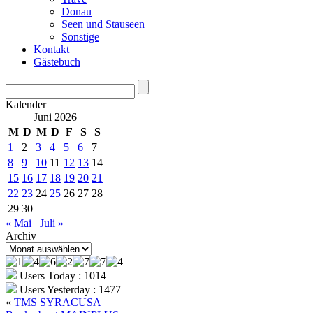
Donau
Seen und Stauseen
Sonstige
Kontakt
Gästebuch
Kalender
Juni 2026
M
D
M
D
F
S
S
1
2
3
4
5
6
7
8
9
10
11
12
13
14
15
16
17
18
19
20
21
22
23
24
25
26
27
28
29
30
« Mai
Juli »
Archiv
Archiv
Users Today : 1014
Users Yesterday : 1477
«
TMS SYRACUSA