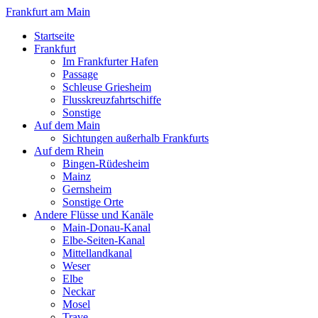
Frankfurt am Main
Startseite
Frankfurt
Im Frankfurter Hafen
Passage
Schleuse Griesheim
Flusskreuzfahrtschiffe
Sonstige
Auf dem Main
Sichtungen außerhalb Frankfurts
Auf dem Rhein
Bingen-Rüdesheim
Mainz
Gernsheim
Sonstige Orte
Andere Flüsse und Kanäle
Main-Donau-Kanal
Elbe-Seiten-Kanal
Mittellandkanal
Weser
Elbe
Neckar
Mosel
Trave