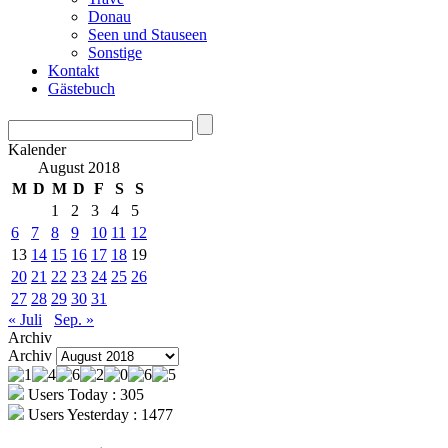
Donau
Seen und Stauseen
Sonstige
Kontakt
Gästebuch
Kalender
August 2018
M
D
M
D
F
S
S
1
2
3
4
5
6
7
8
9
10
11
12
13
14
15
16
17
18
19
20
21
22
23
24
25
26
27
28
29
30
31
« Juli
Sep. »
Archiv
Archiv
Users Today : 305
Users Yesterday : 1477