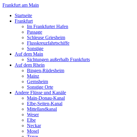
Frankfurt am Main
Startseite
Frankfurt
Im Frankfurter Hafen
Passage
Schleuse Griesheim
Flusskreuzfahrtschiffe
Sonstige
Auf dem Main
Sichtungen außerhalb Frankfurts
Auf dem Rhein
Bingen-Rüdesheim
Mainz
Gernsheim
Sonstige Orte
Andere Flüsse und Kanäle
Main-Donau-Kanal
Elbe-Seiten-Kanal
Mittellandkanal
Weser
Elbe
Neckar
Mosel
Trave