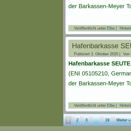
der Barkassen-Meyer T
Veröffentlicht unter
Elbe
|
Hinter
Hafenbarkasse S
Publiziert
3. Oktober 2025
|
Von
Hafenbarkasse SEUT
(ENI 05105210, Germany
der Barkassen-Meyer T
Veröffentlicht unter
Elbe
|
Hinter
1
2
3
…
19
Weiter »