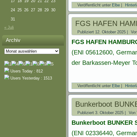
17
18
19
20
21
22
23
Veröffentlicht unter
Elbe
|
Hinter
24
25
26
27
28
29
30
31
FGS HAFEN HA
« Juli
Publiziert
12. Oktober 2025
|
Vo
Archiv
FGS HAFEN HAMBUR
Archiv
(ENI 05612600, Germany
der Barkassen-Meyer To
Users Today : 812
Users Yesterday : 1513
Veröffentlicht unter
Elbe
|
Hinter
Bunkerboot BUNK
Publiziert
3. Oktober 2025
|
Von
Bunkerboot BUNKER 
(ENI 02336440, Germany