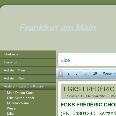
Frankfurt am Main
Startseite
Elbe
Frankfurt
Auf dem Main
1
2
3
…
19
Weiter »
Auf dem Rhein
Andere Flüsse und Kanäle
FGKS FRÉDÉRIC
Main-Donau-Kanal
Publiziert
12. Oktober 2025
|
Vo
Elbe-Seiten-Kanal
Mittellandkanal
FGKS FRÉDÉRIC CHO
Weser
(ENI 04801240, Switzer
Elbe