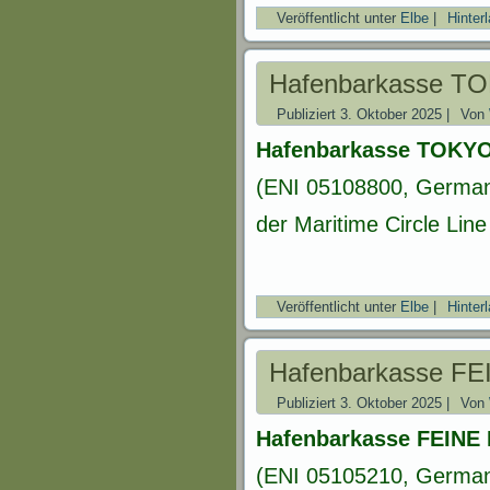
Veröffentlicht unter
Elbe
|
Hinter
Hafenbarkasse T
Publiziert
3. Oktober 2025
|
Von
Hafenbarkasse TOKY
(ENI 05108800, Germany
der Maritime Circle Lin
Veröffentlicht unter
Elbe
|
Hinter
Hafenbarkasse F
Publiziert
3. Oktober 2025
|
Von
Hafenbarkasse FEINE
(ENI 05105210, Germany