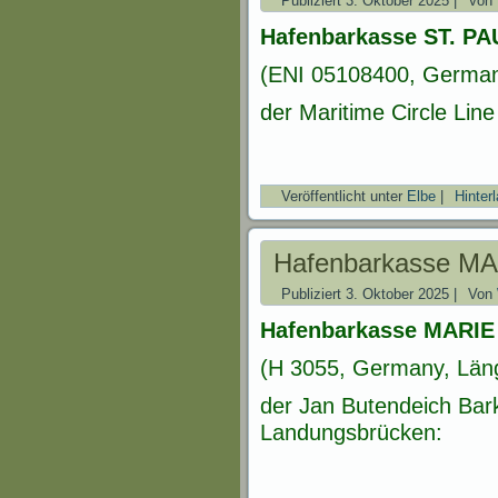
Publiziert
3. Oktober 2025
|
Von
Hafenbarkasse ST. PA
(ENI 05108400, Germany
der Maritime Circle Li
Veröffentlicht unter
Elbe
|
Hinter
Hafenbarkasse M
Publiziert
3. Oktober 2025
|
Von
Hafenbarkasse MARIE
(H 3055, Germany, Läng
der Jan Butendeich B
Landungsbrücken: