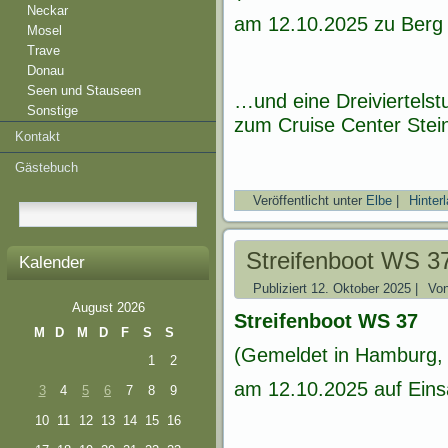
Neckar
am 12.10.2025 zu Berg
Mosel
Trave
Donau
Seen und Stauseen
…und eine Dreiviertels
Sonstige
zum Cruise Center Stei
Kontakt
Gästebuch
Veröffentlicht unter
Elbe
|
Hinter
Streifenboot WS 
Kalender
Publiziert
12. Oktober 2025
|
Vo
August 2026
Streifenboot WS 37
M
D
M
D
F
S
S
(Gemeldet in Hamburg, 
1
2
am 12.10.2025 auf Einsa
3
4
5
6
7
8
9
10
11
12
13
14
15
16