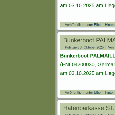
am 03.10.2025 am Lieg
Veröffentlicht unter
Elbe
|
Hinter
Bunkerboot PALM
Publiziert
3. Oktober 2025
|
Von
Bunkerboot PALMAIL
(ENI 04200030, Germany
am 03.10.2025 am Lieg
Veröffentlicht unter
Elbe
|
Hinter
Hafenbarkasse ST