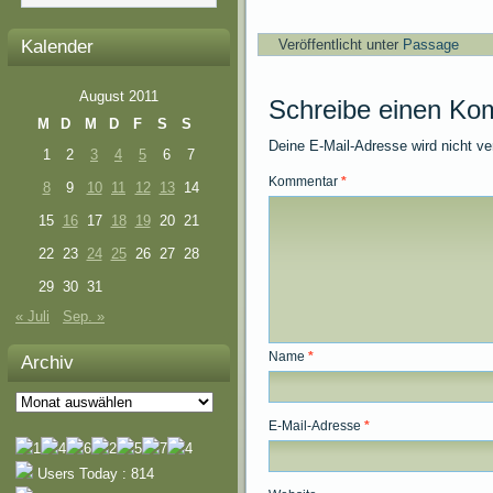
Kalender
Veröffentlicht unter
Passage
August 2011
Schreibe einen Ko
M
D
M
D
F
S
S
Deine E-Mail-Adresse wird nicht ver
1
2
3
4
5
6
7
Kommentar
*
8
9
10
11
12
13
14
15
16
17
18
19
20
21
22
23
24
25
26
27
28
29
30
31
« Juli
Sep. »
Name
*
Archiv
Archiv
E-Mail-Adresse
*
Users Today : 814