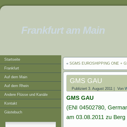
Frankfurt am Main
Startseite
«
SGMS EUROSHIPPING ONE + G
Frankfurt
Auf dem Main
GMS GAU
Auf dem Rhein
Publiziert
3. August 2011
|
Von
W
Andere Flüsse und Kanäle
GMS GAU
Kontakt
(ENI 04502780, German
Gästebuch
am 03.08.2011 zu Berg 