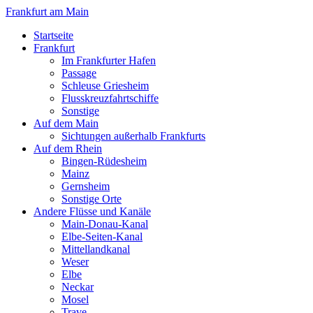
Frankfurt am Main
Startseite
Frankfurt
Im Frankfurter Hafen
Passage
Schleuse Griesheim
Flusskreuzfahrtschiffe
Sonstige
Auf dem Main
Sichtungen außerhalb Frankfurts
Auf dem Rhein
Bingen-Rüdesheim
Mainz
Gernsheim
Sonstige Orte
Andere Flüsse und Kanäle
Main-Donau-Kanal
Elbe-Seiten-Kanal
Mittellandkanal
Weser
Elbe
Neckar
Mosel
Trave