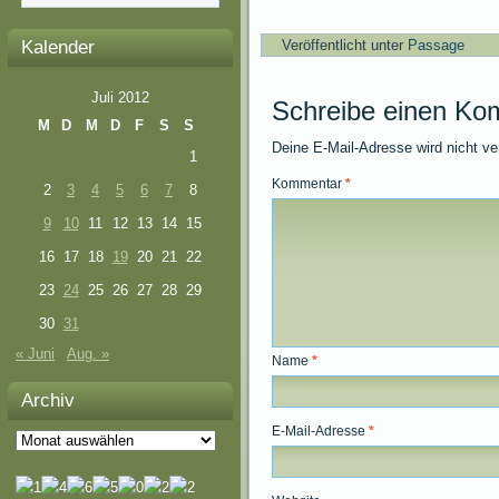
Kalender
Veröffentlicht unter
Passage
Juli 2012
Schreibe einen Ko
M
D
M
D
F
S
S
Deine E-Mail-Adresse wird nicht ver
1
Kommentar
*
2
3
4
5
6
7
8
9
10
11
12
13
14
15
16
17
18
19
20
21
22
23
24
25
26
27
28
29
30
31
« Juni
Aug. »
Name
*
Archiv
E-Mail-Adresse
*
Archiv