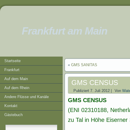
Frankfurt am Main
Startseite
«
GMS SANITAS
Frankfurt
Auf dem Main
GMS CENSUS
Auf dem Rhein
Publiziert
7. Juli 2012
|
Von
Wate
Andere Flüsse und Kanäle
GMS CENSUS
Kontakt
(ENI 02310188, Netherl
Gästebuch
zu Tal in Höhe Eiserner