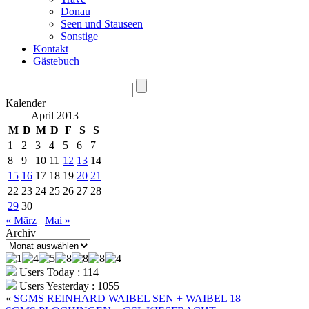
Donau
Seen und Stauseen
Sonstige
Kontakt
Gästebuch
Kalender
April 2013
M
D
M
D
F
S
S
1
2
3
4
5
6
7
8
9
10
11
12
13
14
15
16
17
18
19
20
21
22
23
24
25
26
27
28
29
30
« März
Mai »
Archiv
Archiv
Users Today : 114
Users Yesterday : 1055
«
SGMS REINHARD WAIBEL SEN + WAIBEL 18