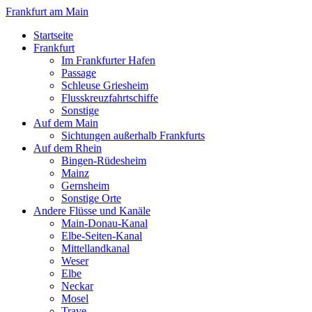
Frankfurt am Main
Startseite
Frankfurt
Im Frankfurter Hafen
Passage
Schleuse Griesheim
Flusskreuzfahrtschiffe
Sonstige
Auf dem Main
Sichtungen außerhalb Frankfurts
Auf dem Rhein
Bingen-Rüdesheim
Mainz
Gernsheim
Sonstige Orte
Andere Flüsse und Kanäle
Main-Donau-Kanal
Elbe-Seiten-Kanal
Mittellandkanal
Weser
Elbe
Neckar
Mosel
Trave