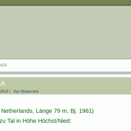
VER
NA
 2014
|
Von
Waterclerk
Netherlands, Länge 79 m, Bj. 1961)
u Tal in Höhe Höchst/Nied: