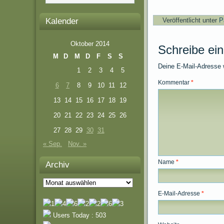
Kalender
Veröffentlicht unter
P
Oktober 2014
Schreibe ei
M
D
M
D
F
S
S
Deine E-Mail-Adresse wi
1
2
3
4
5
Kommentar
*
6
7
8
9
10
11
12
13
14
15
16
17
18
19
20
21
22
23
24
25
26
27
28
29
30
31
« Sep.
Nov. »
Name
*
Archiv
Archiv
E-Mail-Adresse
*
Users Today : 503