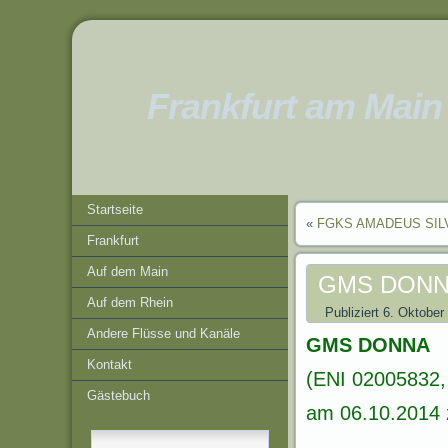
Frankfurt am Main
Startseite
«
FGKS AMADEUS SIL
Frankfurt
Auf dem Main
GMS DON
Auf dem Rhein
Publiziert
6. Oktober
Andere Flüsse und Kanäle
GMS DONNA
Kontakt
(ENI 02005832, 
Gästebuch
am 06.10.2014 z