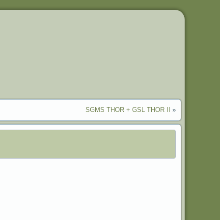
SGMS THOR + GSL THOR II
»