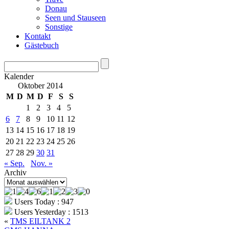
Donau
Seen und Stauseen
Sonstige
Kontakt
Gästebuch
Kalender
Oktober 2014
M
D
M
D
F
S
S
1
2
3
4
5
6
7
8
9
10
11
12
13
14
15
16
17
18
19
20
21
22
23
24
25
26
27
28
29
30
31
« Sep.
Nov. »
Archiv
Archiv
Users Today : 947
Users Yesterday : 1513
«
TMS EILTANK 2