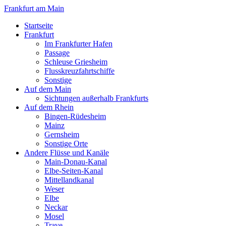
Frankfurt am Main
Startseite
Frankfurt
Im Frankfurter Hafen
Passage
Schleuse Griesheim
Flusskreuzfahrtschiffe
Sonstige
Auf dem Main
Sichtungen außerhalb Frankfurts
Auf dem Rhein
Bingen-Rüdesheim
Mainz
Gernsheim
Sonstige Orte
Andere Flüsse und Kanäle
Main-Donau-Kanal
Elbe-Seiten-Kanal
Mittellandkanal
Weser
Elbe
Neckar
Mosel
Trave