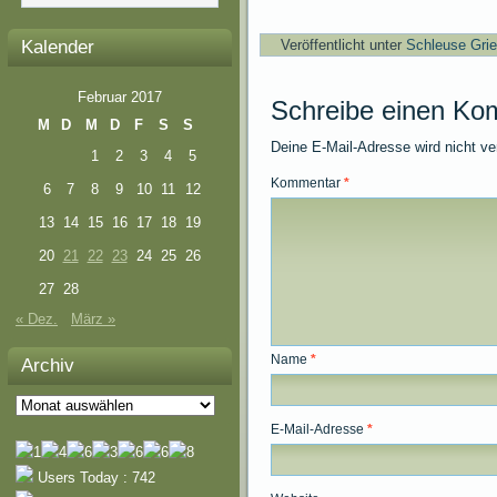
Kalender
Veröffentlicht unter
Schleuse Gri
Februar 2017
Schreibe einen Ko
M
D
M
D
F
S
S
Deine E-Mail-Adresse wird nicht ver
1
2
3
4
5
Kommentar
*
6
7
8
9
10
11
12
13
14
15
16
17
18
19
20
21
22
23
24
25
26
27
28
« Dez.
März »
Name
*
Archiv
Archiv
E-Mail-Adresse
*
Users Today : 742