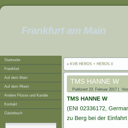
Frankfurt am Main
Startseite
«
KVB HEROS + HEROS II
Frankfurt
Auf dem Main
TMS HANNE W
Auf dem Rhein
Publiziert
23. Februar 2017
|
Von
Andere Flüsse und Kanäle
TMS HANNE W
Kontakt
(ENI 02336172, German
Gästebuch
zu Berg bei der Einfahr