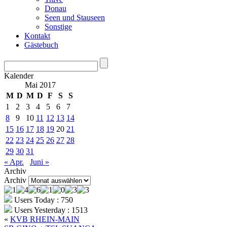
Donau
Seen und Stauseen
Sonstige
Kontakt
Gästebuch
Kalender
Mai 2017
M
D
M
D
F
S
S
1
2
3
4
5
6
7
8
9
10
11
12
13
14
15
16
17
18
19
20
21
22
23
24
25
26
27
28
29
30
31
« Apr.
Juni »
Archiv
Archiv
Users Today : 750
Users Yesterday : 1513
«
KVB RHEIN-MAIN