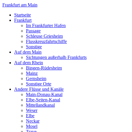
Frankfurt am Main
Startseite
Frankfurt
Im Frankfurter Hafen
Passage
Schleuse Griesheim
Flusskreuzfahrtschiffe
Sonstige
Auf dem Main
Sichtungen außerhalb Frankfurts
Auf dem Rhein
Bingen-Rüdesheim
Mainz
Gernsheim
Sonstige Orte
Andere Flüsse und Kanäle
Main-Donau-Kanal
Elbe-Seiten-Kanal
Mittellandkanal
Weser
Elbe
Neckar
Mosel
Trave