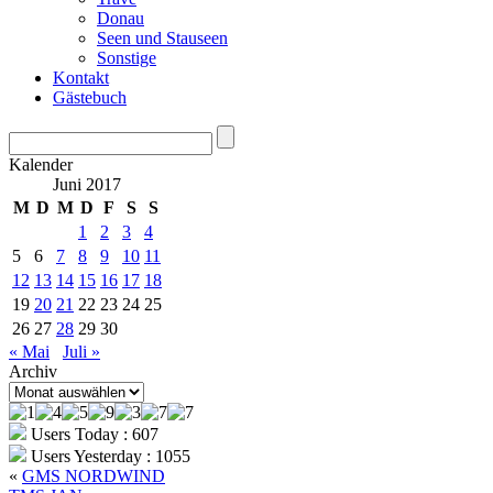
Donau
Seen und Stauseen
Sonstige
Kontakt
Gästebuch
Kalender
Juni 2017
M
D
M
D
F
S
S
1
2
3
4
5
6
7
8
9
10
11
12
13
14
15
16
17
18
19
20
21
22
23
24
25
26
27
28
29
30
« Mai
Juli »
Archiv
Archiv
Users Today : 607
Users Yesterday : 1055
«
GMS NORDWIND