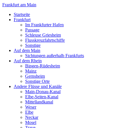
Frankfurt am Main
Startseite
Frankfurt
Im Frankfurter Hafen
Passage
Schleuse Griesheim
Flusskreuzfahrtschiffe
Sonstige
Auf dem Main
Sichtungen außerhalb Frankfurts
Auf dem Rhein
Bingen-Rüdesheim
Mainz
Gernsheim
Sonstige Orte
Andere Flüsse und Kanäle
Main-Donau-Kanal
Elbe-Seiten-Kanal
Mittellandkanal
Weser
Elbe
Neckar
Mosel
Trave