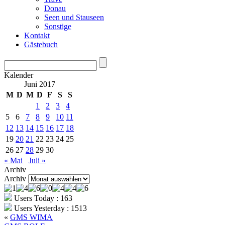
Donau
Seen und Stauseen
Sonstige
Kontakt
Gästebuch
Kalender
Juni 2017
M
D
M
D
F
S
S
1
2
3
4
5
6
7
8
9
10
11
12
13
14
15
16
17
18
19
20
21
22
23
24
25
26
27
28
29
30
« Mai
Juli »
Archiv
Archiv
Users Today : 163
Users Yesterday : 1513
«
GMS WIMA