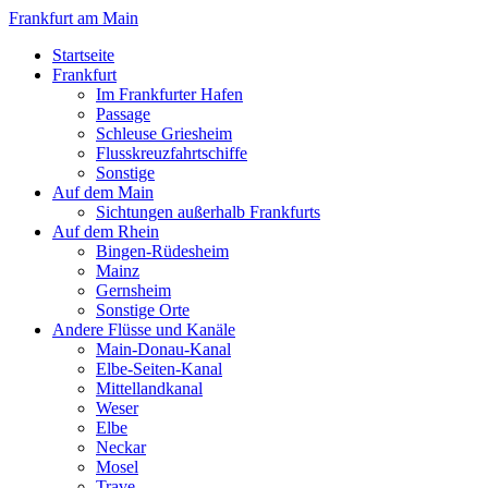
Frankfurt am Main
Startseite
Frankfurt
Im Frankfurter Hafen
Passage
Schleuse Griesheim
Flusskreuzfahrtschiffe
Sonstige
Auf dem Main
Sichtungen außerhalb Frankfurts
Auf dem Rhein
Bingen-Rüdesheim
Mainz
Gernsheim
Sonstige Orte
Andere Flüsse und Kanäle
Main-Donau-Kanal
Elbe-Seiten-Kanal
Mittellandkanal
Weser
Elbe
Neckar
Mosel
Trave