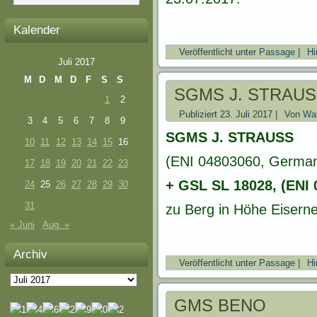
Kalender
Veröffentlicht unter
Passage
|
Hi
Juli 2017
M
D
M
D
F
S
S
SGMS J. STRAUSS
1
2
Publiziert
23. Juli 2017
|
Von
Wat
3
4
5
6
7
8
9
SGMS J. STRAUSS
10
11
12
13
14
15
16
(ENI 04803060, German
17
18
19
20
21
22
23
+ GSL SL 18028, (ENI 
24
25
26
27
28
29
30
31
zu Berg in Höhe Eisern
« Juni
Aug. »
Archiv
Veröffentlicht unter
Passage
|
Hi
Archiv
GMS BENO