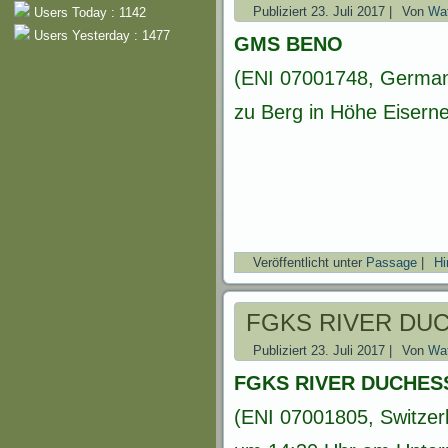
Publiziert
23. Juli 2017
|
Von
Wat
Users Today : 1142
Users Yesterday : 1477
GMS BENO
(ENI 07001748, German
zu Berg in Höhe Eisern
Veröffentlicht unter
Passage
|
Hi
FGKS RIVER DU
Publiziert
23. Juli 2017
|
Von
Wat
FGKS RIVER DUCHES
(ENI 07001805, Switzer