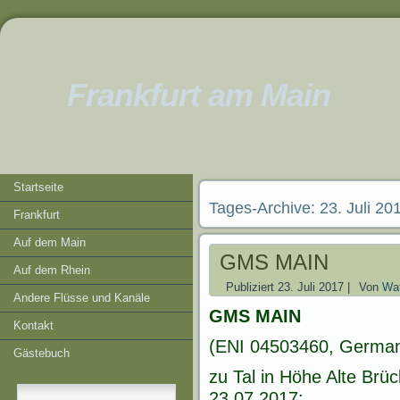
Frankfurt am Main
Startseite
Tages-Archive:
23. Juli 20
Frankfurt
Auf dem Main
GMS MAIN
Auf dem Rhein
Publiziert
23. Juli 2017
|
Von
Wat
Andere Flüsse und Kanäle
GMS MAIN
Kontakt
(ENI 04503460, German
Gästebuch
zu Tal in Höhe Alte Brü
23.07.2017: