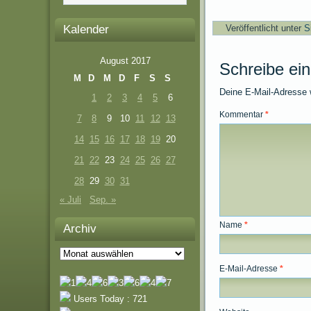
Kalender
Veröffentlicht unter
S
August 2017
Schreibe ei
M
D
M
D
F
S
S
Deine E-Mail-Adresse wi
1
2
3
4
5
6
Kommentar
*
7
8
9
10
11
12
13
14
15
16
17
18
19
20
21
22
23
24
25
26
27
28
29
30
31
« Juli
Sep. »
Name
*
Archiv
Archiv
E-Mail-Adresse
*
Users Today : 721