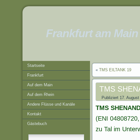
Frankfurt am Main
Startseite
«
TMS EILTANK 19
Frankfurt
Auf dem Main
TMS SHEN
Auf dem Rhein
Publiziert
17. August
Andere Flüsse und Kanäle
TMS SHENAN
Kontakt
(ENI 04808720,
Gästebuch
zu Tal im Unter