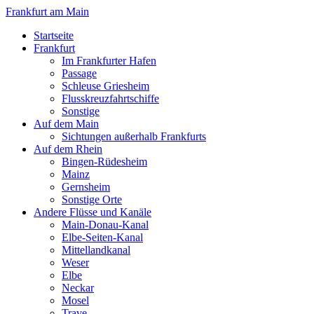
Frankfurt am Main
Startseite
Frankfurt
Im Frankfurter Hafen
Passage
Schleuse Griesheim
Flusskreuzfahrtschiffe
Sonstige
Auf dem Main
Sichtungen außerhalb Frankfurts
Auf dem Rhein
Bingen-Rüdesheim
Mainz
Gernsheim
Sonstige Orte
Andere Flüsse und Kanäle
Main-Donau-Kanal
Elbe-Seiten-Kanal
Mittellandkanal
Weser
Elbe
Neckar
Mosel
Trave