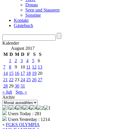
Donau
Seen und Stauseen
Sonstige
Kontakt
Gästebuch
Kalender
August 2017
M
D
M
D
F
S
S
1
2
3
4
5
6
7
8
9
10
11
12
13
14
15
16
17
18
19
20
21
22
23
24
25
26
27
28
29
30
31
« Juli
Sep. »
Archiv
Archiv
Users Today : 281
Users Yesterday : 1214
«
FGKS OLYMPIA