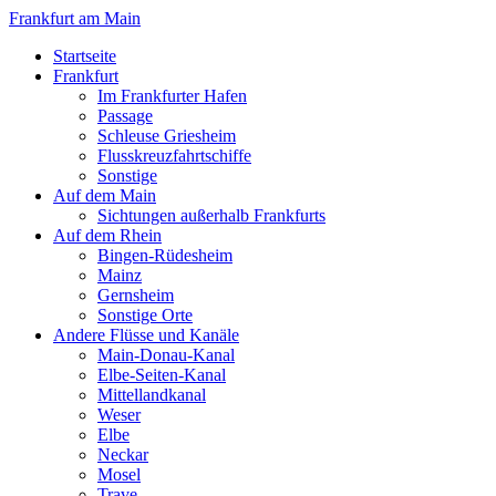
Frankfurt am Main
Startseite
Frankfurt
Im Frankfurter Hafen
Passage
Schleuse Griesheim
Flusskreuzfahrtschiffe
Sonstige
Auf dem Main
Sichtungen außerhalb Frankfurts
Auf dem Rhein
Bingen-Rüdesheim
Mainz
Gernsheim
Sonstige Orte
Andere Flüsse und Kanäle
Main-Donau-Kanal
Elbe-Seiten-Kanal
Mittellandkanal
Weser
Elbe
Neckar
Mosel
Trave