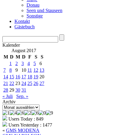
Donau
Seen und Stauseen
Sonstige
Kontakt
Gästebuch
Kalender
August 2017
M
D
M
D
F
S
S
1
2
3
4
5
6
7
8
9
10
11
12
13
14
15
16
17
18
19
20
21
22
23
24
25
26
27
28
29
30
31
« Juli
Sep. »
Archiv
Archiv
Users Today : 849
Users Yesterday : 1477
«
GMS MODENA