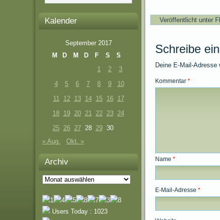
Kalender
Veröffentlicht unter
F
September 2017
Schreibe ei
M
D
M
D
F
S
S
Deine E-Mail-Adresse wi
1
2
3
Kommentar
*
4
5
6
7
8
9
10
11
12
13
14
15
16
17
18
19
20
21
22
23
24
25
26
27
28
29
30
« Aug.
Okt. »
Name
*
Archiv
Archiv
E-Mail-Adresse
*
Users Today : 1023