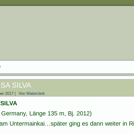
D
SA SILVA
er 2017
|
Von
Waterclerk
SILVA
 Germany, Länge 135 m, Bj. 2012)
am Untermainkai…später ging es dann weiter in Ri