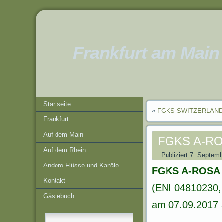
Frankfurt am Main
Startseite
«
FGKS SWITZERLAN
Frankfurt
Auf dem Main
FGKS A-RO
Auf dem Rhein
Publiziert
7. Septemb
Andere Flüsse und Kanäle
FGKS A-ROSA 
Kontakt
(ENI 04810230,
Gästebuch
am 07.09.2017 