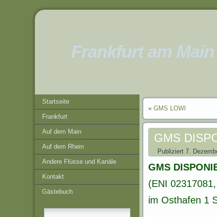
Frankfurt am Main
Startseite
«
GMS LOWI
Frankfurt
Auf dem Main
GMS DISP
Auf dem Rhein
Publiziert
7. Dezemb
Andere Flüsse und Kanäle
GMS DISPONI
Kontakt
(ENI 02317081, 
Gästebuch
im Osthafen 1 