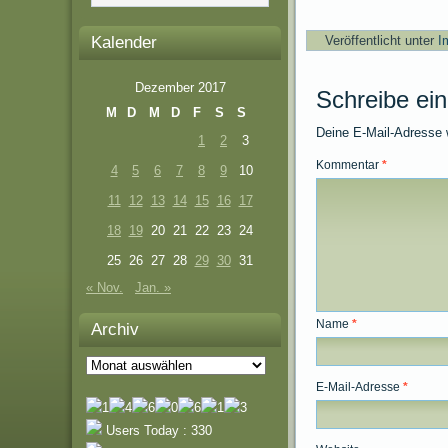
Kalender
Veröffentlicht unter
I
Dezember 2017
Schreibe ei
M
D
M
D
F
S
S
Deine E-Mail-Adresse wi
1
2
3
Kommentar
*
4
5
6
7
8
9
10
11
12
13
14
15
16
17
18
19
20
21
22
23
24
25
26
27
28
29
30
31
« Nov.
Jan. »
Name
*
Archiv
Archiv
E-Mail-Adresse
*
Users Today : 330