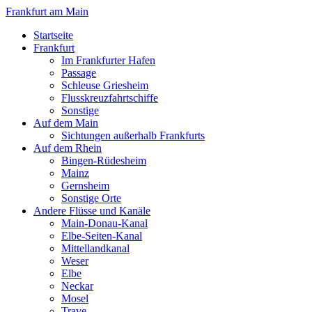
Frankfurt am Main
Startseite
Frankfurt
Im Frankfurter Hafen
Passage
Schleuse Griesheim
Flusskreuzfahrtschiffe
Sonstige
Auf dem Main
Sichtungen außerhalb Frankfurts
Auf dem Rhein
Bingen-Rüdesheim
Mainz
Gernsheim
Sonstige Orte
Andere Flüsse und Kanäle
Main-Donau-Kanal
Elbe-Seiten-Kanal
Mittellandkanal
Weser
Elbe
Neckar
Mosel
Trave