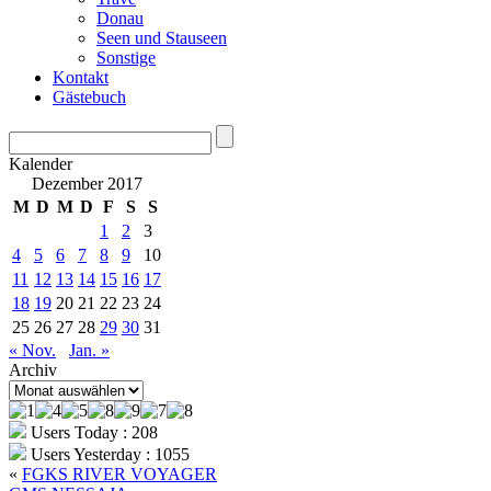
Donau
Seen und Stauseen
Sonstige
Kontakt
Gästebuch
Kalender
Dezember 2017
M
D
M
D
F
S
S
1
2
3
4
5
6
7
8
9
10
11
12
13
14
15
16
17
18
19
20
21
22
23
24
25
26
27
28
29
30
31
« Nov.
Jan. »
Archiv
Archiv
Users Today : 208
Users Yesterday : 1055
«
FGKS RIVER VOYAGER