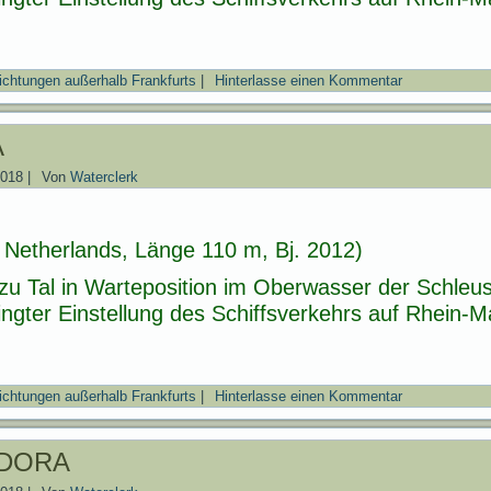
ichtungen außerhalb Frankfurts
|
Hinterlasse einen Kommentar
A
2018
|
Von
Waterclerk
Netherlands, Länge 110 m, Bj. 2012)
zu Tal in Warteposition im Oberwasser der Schle
gter Einstellung des Schiffsverkehrs auf Rhein-
ichtungen außerhalb Frankfurts
|
Hinterlasse einen Kommentar
DORA