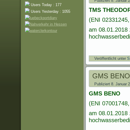
Publiziert
8. Januar 
Users Today : 177
TMS THEODO
Users Yesterday : 1055
(ENI 02331245, 
am 08.01.2018 
hochwasserbedin
Veröffentlicht unter
S
GMS BENO
Publiziert
8. Januar 
GMS BENO
(ENI 07001748,
am 08.01.2018 
hochwasserbedin