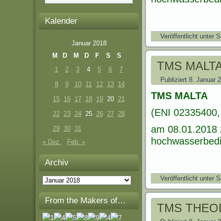
Kalender
Veröffentlicht unter
S
Januar 2018
M
D
M
D
F
S
S
TMS MALT
1
2
3
4
5
6
7
Publiziert
8. Januar 
8
9
10
11
12
13
14
TMS MALTA
15
16
17
18
19
20
21
(ENI 02335400, 
22
23
24
25
26
27
28
am 08.01.2018 
29
30
31
hochwasserbedin
« Dez.
Feb. »
Archiv
Veröffentlicht unter
S
Archiv
From the Makers of…
TMS THEO