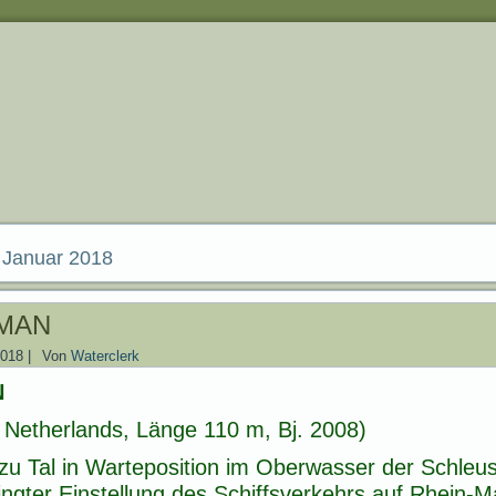
 Januar 2018
MAN
2018
|
Von
Waterclerk
N
Netherlands, Länge 110 m, Bj. 2008)
zu Tal in Warteposition im Oberwasser der Schle
gter Einstellung des Schiffsverkehrs auf Rhein-