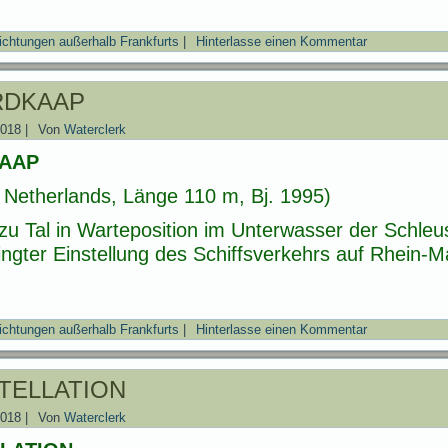
ichtungen außerhalb Frankfurts
|
Hinterlasse einen Kommentar
RDKAAP
2018
|
Von
Waterclerk
AAP
Netherlands, Länge 110 m, Bj. 1995)
zu Tal in Warteposition im Unterwasser der Schl
gter Einstellung des Schiffsverkehrs auf Rhein-
ichtungen außerhalb Frankfurts
|
Hinterlasse einen Kommentar
TELLATION
2018
|
Von
Waterclerk