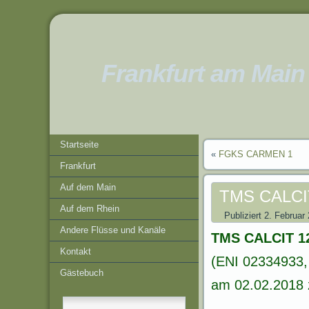
Frankfurt am Main
Startseite
«
FGKS CARMEN 1
Frankfurt
Auf dem Main
TMS CALCI
Auf dem Rhein
Publiziert
2. Februar
Andere Flüsse und Kanäle
TMS CALCIT 1
Kontakt
(ENI 02334933, 
Gästebuch
am 02.02.2018 z