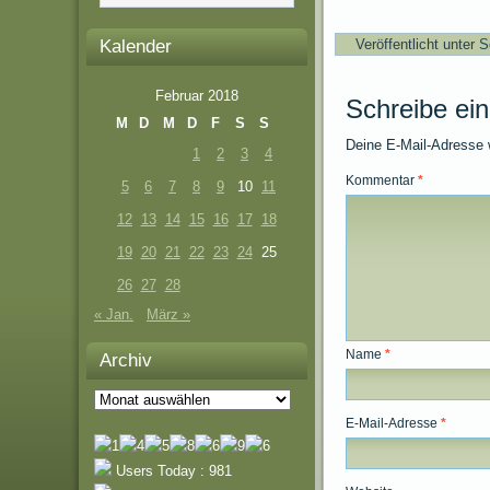
Kalender
Veröffentlicht unter
S
Februar 2018
Schreibe ei
M
D
M
D
F
S
S
Deine E-Mail-Adresse wi
1
2
3
4
Kommentar
*
5
6
7
8
9
10
11
12
13
14
15
16
17
18
19
20
21
22
23
24
25
26
27
28
« Jan.
März »
Name
*
Archiv
Archiv
E-Mail-Adresse
*
Users Today : 981