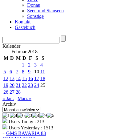
Donau
Seen und Stauseen
Sonstige
Kontakt
Gästebuch
Kalender
Februar 2018
M
D
M
D
F
S
S
1
2
3
4
5
6
7
8
9
10
11
12
13
14
15
16
17
18
19
20
21
22
23
24
25
26
27
28
« Jan.
März »
Archiv
Archiv
Users Today : 213
Users Yesterday : 1513
«
GMS BAVARIA 83