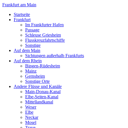
Frankfurt am Main
Startseite
Frankfurt
Im Frankfurter Hafen
Passage
Schleuse Griesheim
Flusskreuzfahrtschiffe
Sonstige
Auf dem Main
Sichtungen außerhalb Frankfurts
Auf dem Rhein
Bingen-Rüdesheim
Mainz
Gernsheim
Sonstige Orte
Andere Flüsse und Kanäle
Main-Donau-Kanal
Elbe-Seiten-Kanal
Mittellandkanal
Weser
Elbe
Neckar
Mosel
Trave