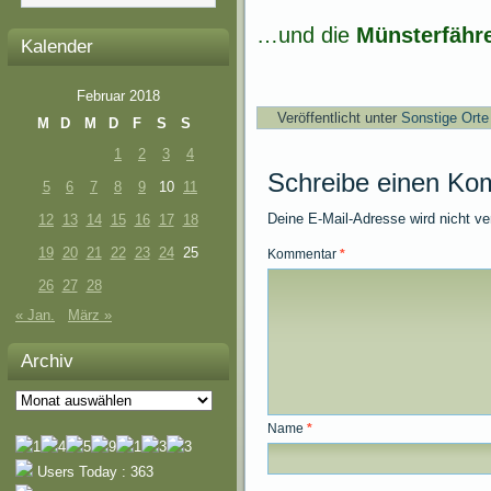
…und die
Münsterfähr
Kalender
Februar 2018
Veröffentlicht unter
Sonstige Orte
M
D
M
D
F
S
S
1
2
3
4
Schreibe einen Ko
5
6
7
8
9
10
11
Deine E-Mail-Adresse wird nicht ver
12
13
14
15
16
17
18
19
20
21
22
23
24
25
Kommentar
*
26
27
28
« Jan.
März »
Archiv
Archiv
Name
*
Users Today : 363