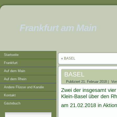
Frankfurt am Main
Startseite
«
BASEL
Frankfurt
Auf dem Main
BASEL
Auf dem Rhein
Publiziert
21. Februar 2018
|
Von
Andere Flüsse und Kanäle
Zwei der insgesamt vier
Kontakt
Klein-Basel über den Rh
Gästebuch
am 21.02.2018 in Akti