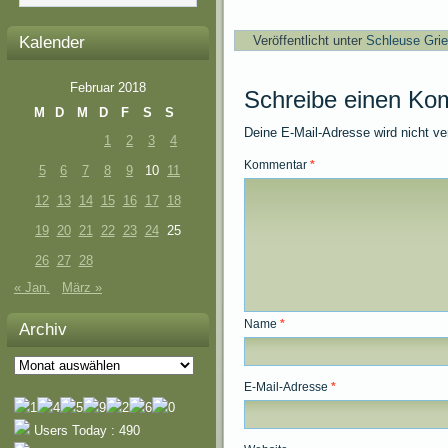
Kalender
Veröffentlicht unter
Schleuse Gri
Februar 2018
Schreibe einen Ko
M
D
M
D
F
S
S
Deine E-Mail-Adresse wird nicht ver
1
2
3
4
Kommentar
*
5
6
7
8
9
10
11
12
13
14
15
16
17
18
19
20
21
22
23
24
25
26
27
28
« Jan.
März »
Name
*
Archiv
Archiv
E-Mail-Adresse
*
Users Today : 490