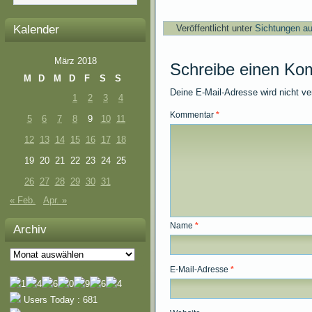
Kalender
Veröffentlicht unter
Sichtungen au
März 2018
Schreibe einen Ko
M
D
M
D
F
S
S
Deine E-Mail-Adresse wird nicht ver
1
2
3
4
Kommentar
*
5
6
7
8
9
10
11
12
13
14
15
16
17
18
19
20
21
22
23
24
25
26
27
28
29
30
31
« Feb.
Apr. »
Name
*
Archiv
Archiv
E-Mail-Adresse
*
Users Today : 681