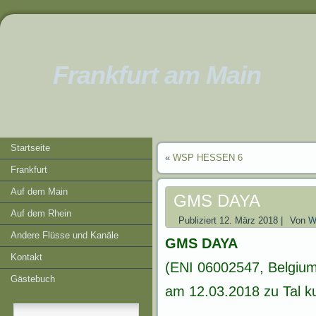
Frankfurt am Main
Startseite
«
WSP HESSEN 6
Frankfurt
Auf dem Main
GMS DAYA
Auf dem Rhein
Publiziert
12. März 2018
|
Von
W
Andere Flüsse und Kanäle
GMS DAYA
Kontakt
(ENI 06002547, Belgium
Gästebuch
am 12.03.2018 zu Tal ku