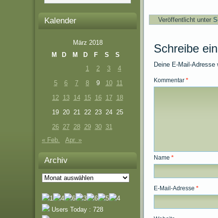
Kalender
Veröffentlicht unter
S
März 2018
Schreibe ei
M
D
M
D
F
S
S
Deine E-Mail-Adresse wi
1
2
3
4
Kommentar
*
5
6
7
8
9
10
11
12
13
14
15
16
17
18
19
20
21
22
23
24
25
26
27
28
29
30
31
« Feb.
Apr. »
Name
*
Archiv
Archiv
E-Mail-Adresse
*
Users Today : 728