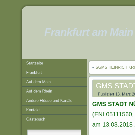
Frankfurt am Main
Startseite
«
SGMS HEINRICH KRI
Frankfurt
Auf dem Main
GMS STAD
Auf dem Rhein
Publiziert
13. März 2
Andere Flüsse und Kanäle
GMS STADT 
Kontakt
(ENI 05111560,
Gästebuch
am 13.03.2018 z