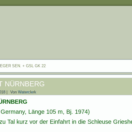
EGER SEN. + GSL GK 22
T NÜRNBERG
018
|
Von
Waterclerk
NÜRNBERG
 Germany, Länge 105 m, Bj. 1974)
u Tal kurz vor der Einfahrt in die Schleuse Griesh