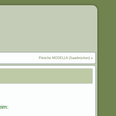
Péniche MOSELLA (Saarbrücken)
»
eim: