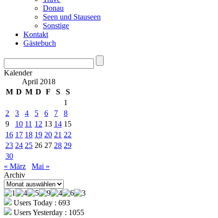
Donau
Seen und Stauseen
Sonstige
Kontakt
Gästebuch
Kalender
April 2018
M
D
M
D
F
S
S
1
2
3
4
5
6
7
8
9
10
11
12
13
14
15
16
17
18
19
20
21
22
23
24
25
26
27
28
29
30
« März
Mai »
Archiv
Archiv
Users Today : 693
Users Yesterday : 1055