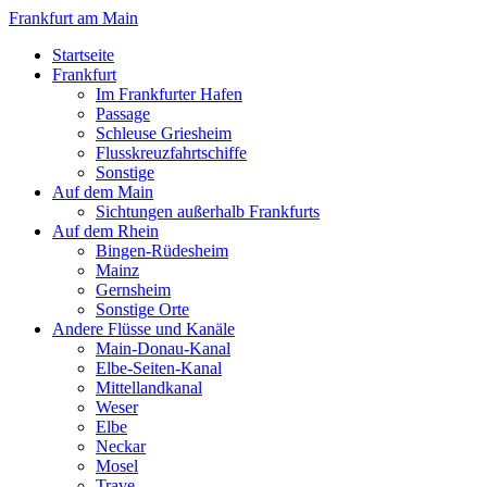
Frankfurt am Main
Startseite
Frankfurt
Im Frankfurter Hafen
Passage
Schleuse Griesheim
Flusskreuzfahrtschiffe
Sonstige
Auf dem Main
Sichtungen außerhalb Frankfurts
Auf dem Rhein
Bingen-Rüdesheim
Mainz
Gernsheim
Sonstige Orte
Andere Flüsse und Kanäle
Main-Donau-Kanal
Elbe-Seiten-Kanal
Mittellandkanal
Weser
Elbe
Neckar
Mosel
Trave