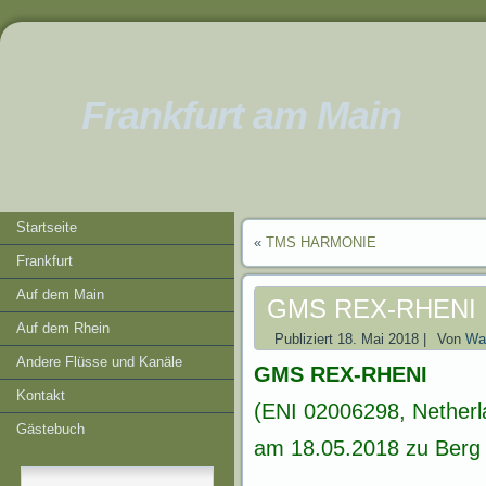
Frankfurt am Main
Startseite
«
TMS HARMONIE
Frankfurt
Auf dem Main
GMS REX-RHENI
Auf dem Rhein
Publiziert
18. Mai 2018
|
Von
Wat
Andere Flüsse und Kanäle
GMS REX-RHENI
Kontakt
(ENI 02006298, Netherl
Gästebuch
am 18.05.2018 zu Berg b