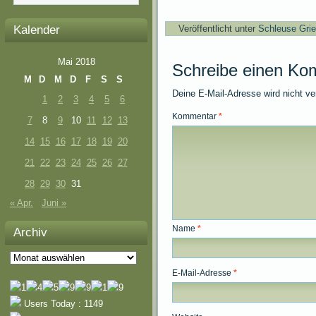
Kalender
Veröffentlicht unter
Schleuse Gri
Mai 2018
Schreibe einen Ko
M
D
M
D
F
S
S
Deine E-Mail-Adresse wird nicht ver
1
2
3
4
5
6
Kommentar
*
7
8
9
10
11
12
13
14
15
16
17
18
19
20
21
22
23
24
25
26
27
28
29
30
31
« Apr.
Juni »
Name
*
Archiv
Archiv
E-Mail-Adresse
*
Users Today : 1149