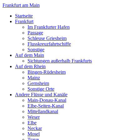
Frankfurt am Main
Startseite
Frankfurt
Im Frankfurter Hafen
Passage
Schleuse Griesheim
Flusskreuzfahrtschiffe
Sonstige
Auf dem Main
Sichtungen außerhalb Frankfurts
Auf dem Rhein
Bingen-Rüdesheim
Mainz
Gernsheim
Sonstige Orte
Andere Flüsse und Kanäle
Main-Donau-Kanal
Elbe-Seiten-Kanal
Mittellandkanal
Weser
Elbe
Neckar
Mosel
Trave