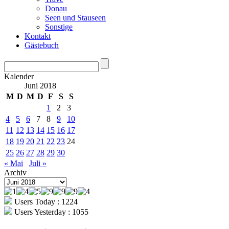
Donau
Seen und Stauseen
Sonstige
Kontakt
Gästebuch
Kalender
Juni 2018
M
D
M
D
F
S
S
1
2
3
4
5
6
7
8
9
10
11
12
13
14
15
16
17
18
19
20
21
22
23
24
25
26
27
28
29
30
« Mai
Juli »
Archiv
Archiv
Users Today : 1224
Users Yesterday : 1055