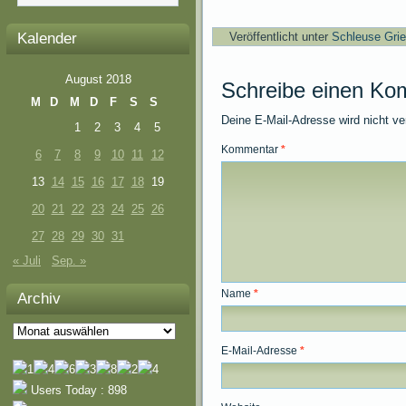
Kalender
Veröffentlicht unter
Schleuse Gri
August 2018
Schreibe einen Ko
M
D
M
D
F
S
S
Deine E-Mail-Adresse wird nicht ver
1
2
3
4
5
Kommentar
*
6
7
8
9
10
11
12
13
14
15
16
17
18
19
20
21
22
23
24
25
26
27
28
29
30
31
« Juli
Sep. »
Name
*
Archiv
Archiv
E-Mail-Adresse
*
Users Today : 898