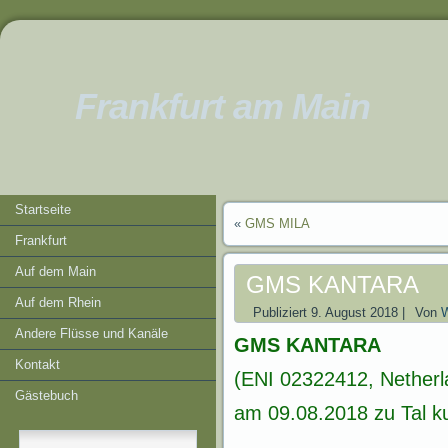
Frankfurt am Main
Startseite
«
GMS MILA
Frankfurt
Auf dem Main
GMS KANTARA
Auf dem Rhein
Publiziert
9. August 2018
|
Von
W
Andere Flüsse und Kanäle
GMS KANTARA
Kontakt
(ENI 02322412, Netherl
Gästebuch
am 09.08.2018 zu Tal ku