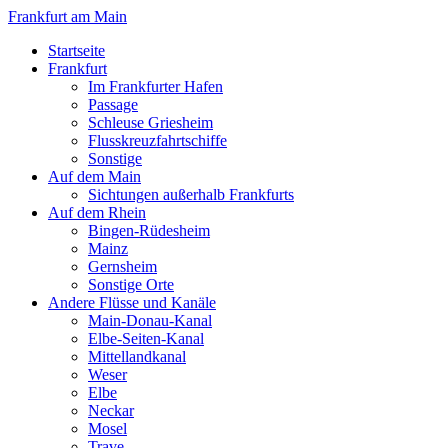
Frankfurt am Main
Startseite
Frankfurt
Im Frankfurter Hafen
Passage
Schleuse Griesheim
Flusskreuzfahrtschiffe
Sonstige
Auf dem Main
Sichtungen außerhalb Frankfurts
Auf dem Rhein
Bingen-Rüdesheim
Mainz
Gernsheim
Sonstige Orte
Andere Flüsse und Kanäle
Main-Donau-Kanal
Elbe-Seiten-Kanal
Mittellandkanal
Weser
Elbe
Neckar
Mosel
Trave