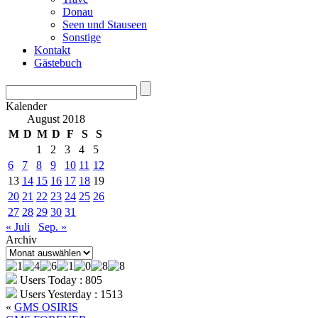
Donau
Seen und Stauseen
Sonstige
Kontakt
Gästebuch
Kalender
August 2018
M
D
M
D
F
S
S
1
2
3
4
5
6
7
8
9
10
11
12
13
14
15
16
17
18
19
20
21
22
23
24
25
26
27
28
29
30
31
« Juli
Sep. »
Archiv
Archiv
Users Today : 805
Users Yesterday : 1513
«
GMS OSIRIS