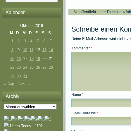
Kalender
Veröffentlicht unter
Flusskreuzfah
Oktober 2018
Schreibe einen Ko
M
D
M
D
F
S
S
Deine E-Mail-Adresse wird nicht ver
1
2
3
4
5
6
7
Kommentar
*
8
9
10
11
12
13
14
15
16
17
18
19
20
21
22
23
24
25
26
27
28
29
30
31
« Sep.
Nov. »
Name
*
Archiv
Archiv
E-Mail-Adresse
*
Users Today : 1192