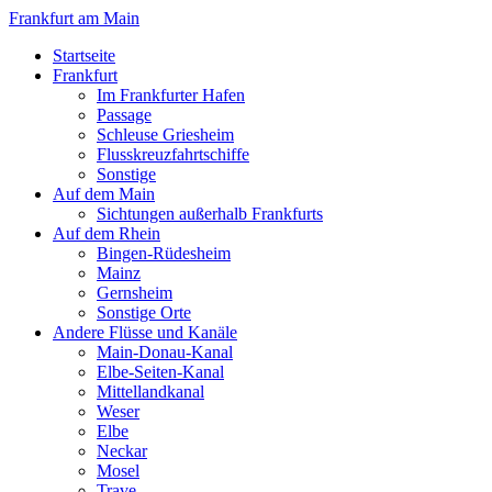
Frankfurt am Main
Startseite
Frankfurt
Im Frankfurter Hafen
Passage
Schleuse Griesheim
Flusskreuzfahrtschiffe
Sonstige
Auf dem Main
Sichtungen außerhalb Frankfurts
Auf dem Rhein
Bingen-Rüdesheim
Mainz
Gernsheim
Sonstige Orte
Andere Flüsse und Kanäle
Main-Donau-Kanal
Elbe-Seiten-Kanal
Mittellandkanal
Weser
Elbe
Neckar
Mosel
Trave