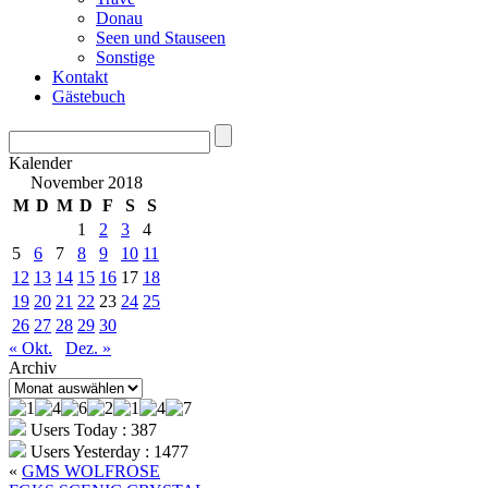
Donau
Seen und Stauseen
Sonstige
Kontakt
Gästebuch
Kalender
November 2018
M
D
M
D
F
S
S
1
2
3
4
5
6
7
8
9
10
11
12
13
14
15
16
17
18
19
20
21
22
23
24
25
26
27
28
29
30
« Okt.
Dez. »
Archiv
Archiv
Users Today : 387
Users Yesterday : 1477
«
GMS WOLFROSE