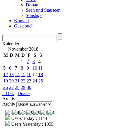
Donau
Seen und Stauseen
Sonstige
Kontakt
Gästebuch
Kalender
November 2018
M
D
M
D
F
S
S
1
2
3
4
5
6
7
8
9
10
11
12
13
14
15
16
17
18
19
20
21
22
23
24
25
26
27
28
29
30
« Okt.
Dez. »
Archiv
Archiv
Users Today : 1144
Users Yesterday : 1055