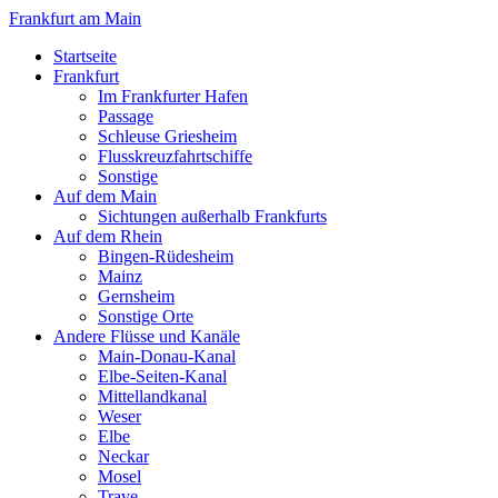
Frankfurt am Main
Startseite
Frankfurt
Im Frankfurter Hafen
Passage
Schleuse Griesheim
Flusskreuzfahrtschiffe
Sonstige
Auf dem Main
Sichtungen außerhalb Frankfurts
Auf dem Rhein
Bingen-Rüdesheim
Mainz
Gernsheim
Sonstige Orte
Andere Flüsse und Kanäle
Main-Donau-Kanal
Elbe-Seiten-Kanal
Mittellandkanal
Weser
Elbe
Neckar
Mosel
Trave