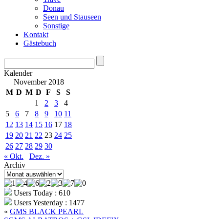
Donau
Seen und Stauseen
Sonstige
Kontakt
Gästebuch
Kalender
November 2018
M
D
M
D
F
S
S
1
2
3
4
5
6
7
8
9
10
11
12
13
14
15
16
17
18
19
20
21
22
23
24
25
26
27
28
29
30
« Okt.
Dez. »
Archiv
Archiv
Users Today : 610
Users Yesterday : 1477
«
GMS BLACK PEARL