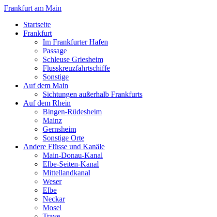
Frankfurt am Main
Startseite
Frankfurt
Im Frankfurter Hafen
Passage
Schleuse Griesheim
Flusskreuzfahrtschiffe
Sonstige
Auf dem Main
Sichtungen außerhalb Frankfurts
Auf dem Rhein
Bingen-Rüdesheim
Mainz
Gernsheim
Sonstige Orte
Andere Flüsse und Kanäle
Main-Donau-Kanal
Elbe-Seiten-Kanal
Mittellandkanal
Weser
Elbe
Neckar
Mosel
Trave