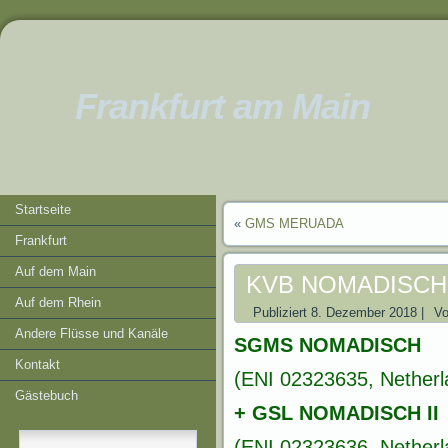
Frankfurt am Main
Startseite
«
GMS MERUADA
Frankfurt
Auf dem Main
KVB NOMADISCH 
Auf dem Rhein
Publiziert
8. Dezember 2018
|
V
Andere Flüsse und Kanäle
SGMS NOMADISCH
Kontakt
(ENI 02323635, Netherl
Gästebuch
+ GSL NOMADISCH II
(ENI 02323636, Netherl