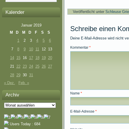
Kalender
Veröffentlicht unter
Schleuse Gri
Januar 2019
Schreibe einen Ko
M
D
M
D
F
S
S
Deine E-Mail-Adresse wird nicht ver
1
2
3
4
5
6
Kommentar
*
7
8
9
10
11
12
13
14
15
16
17
18
19
20
21
22
23
24
25
26
27
28
29
30
31
« Dez.
Feb. »
Name
*
Archiv
Archiv
E-Mail-Adresse
*
Users Today : 684