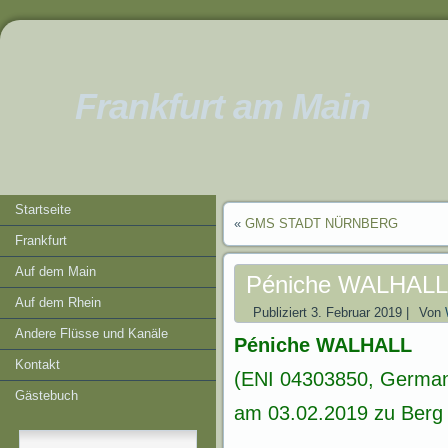
Frankfurt am Main
Startseite
«
GMS STADT NÜRNBERG
Frankfurt
Auf dem Main
Péniche WALHALL
Auf dem Rhein
Publiziert
3. Februar 2019
|
Von
Andere Flüsse und Kanäle
Péniche WALHALL
Kontakt
(ENI 04303850, German
Gästebuch
am 03.02.2019 zu Berg b