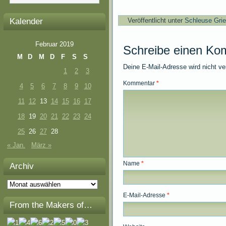
Kalender
Veröffentlicht unter
Schleuse Gri
Februar 2019
Schreibe einen Ko
M
D
M
D
F
S
S
Deine E-Mail-Adresse wird nicht ver
1
2
3
Kommentar
*
4
5
6
7
8
9
10
11
12
13
14
15
16
17
18
19
20
21
22
23
24
25
26
27
28
« Jan.
März »
Name
*
Archiv
Archiv
E-Mail-Adresse
*
From the Makers of…