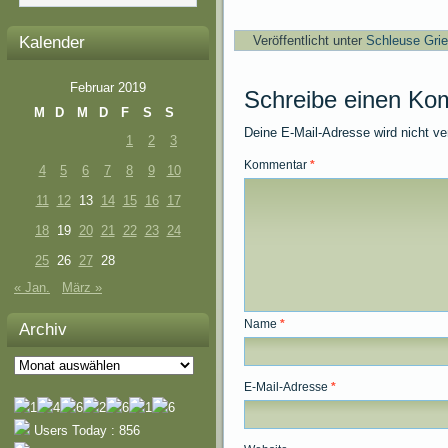
Kalender
Veröffentlicht unter
Schleuse Gri
Februar 2019
Schreibe einen Ko
M
D
M
D
F
S
S
Deine E-Mail-Adresse wird nicht ver
1
2
3
Kommentar
*
4
5
6
7
8
9
10
11
12
13
14
15
16
17
18
19
20
21
22
23
24
25
26
27
28
« Jan.
März »
Name
*
Archiv
Archiv
E-Mail-Adresse
*
Users Today : 856