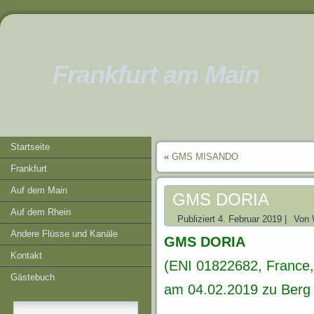
Frankfurt am Main
Startseite
«
GMS MISANDO
Frankfurt
Auf dem Main
GMS DORIA
Auf dem Rhein
Publiziert
4. Februar 2019
|
Von
Andere Flüsse und Kanäle
GMS DORIA
Kontakt
(ENI 01822682, France,
Gästebuch
am 04.02.2019 zu Berg 