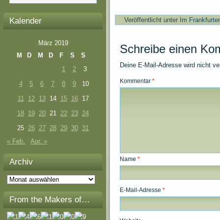
Kalender
Veröffentlicht unter
Im Frankfurte
März 2019
Schreibe einen Ko
M
D
M
D
F
S
S
Deine E-Mail-Adresse wird nicht ver
1
2
3
Kommentar
*
4
5
6
7
8
9
10
11
12
13
14
15
16
17
18
19
20
21
22
23
24
25
26
27
28
29
30
31
« Feb.
Apr. »
Name
*
Archiv
Archiv
E-Mail-Adresse
*
From the Makers of…