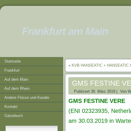
Frankfurt am Main
Startseite
«
KVB HANSEATIC + HANSEATIC I
Frankfurt
Auf dem Main
GMS FESTINE V
Auf dem Rhein
Publiziert
30. März 2019
|
Von
W
Andere Flüsse und Kanäle
GMS FESTINE VERE
Kontakt
(ENI 02323935, Netherl
Gästebuch
am 30.03.2019 in Warte