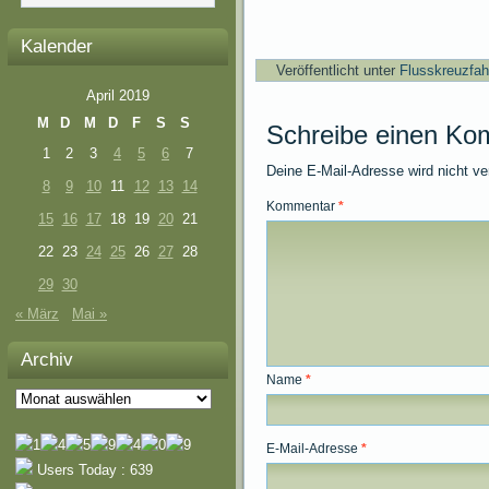
Kalender
Veröffentlicht unter
Flusskreuzfah
April 2019
M
D
M
D
F
S
S
Schreibe einen Ko
1
2
3
4
5
6
7
Deine E-Mail-Adresse wird nicht ver
8
9
10
11
12
13
14
Kommentar
*
15
16
17
18
19
20
21
22
23
24
25
26
27
28
29
30
« März
Mai »
Archiv
Name
*
Archiv
E-Mail-Adresse
*
Users Today : 639