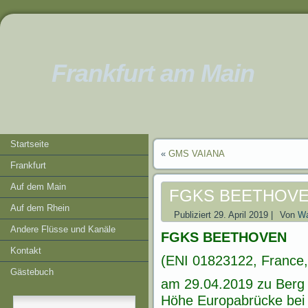
Frankfurt am Main
Startseite
«
GMS VAIANA
Frankfurt
Auf dem Main
FGKS BEETHOV
Auf dem Rhein
Publiziert
29. April 2019
|
Von
Wa
Andere Flüsse und Kanäle
FGKS BEETHOVEN
Kontakt
(ENI 01823122, France,
Gästebuch
am 29.04.2019 zu Berg b
Höhe Europabrücke bei