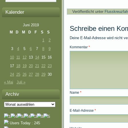
Kalender
Veröffentlicht unter
Flusskreuzfah
Juni 2019
Schreibe einen Ko
M
D
M
D
F
S
S
Deine E-Mail-Adresse wird nicht ver
1
2
Kommentar
*
3
4
5
6
7
8
9
10
11
12
13
14
15
16
17
18
19
20
21
22
23
24
25
26
27
28
29
30
« Mai
Juli »
Name
*
Archiv
Archiv
E-Mail-Adresse
*
Users Today : 245