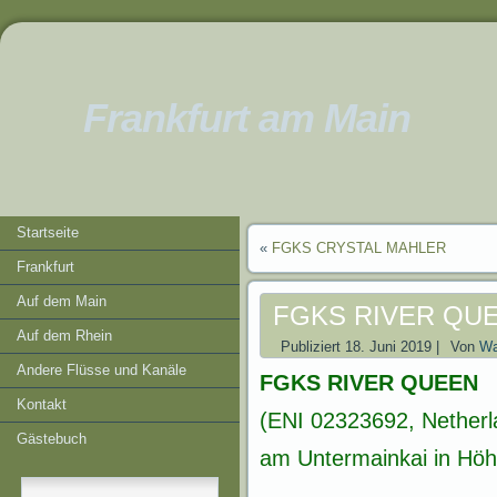
Frankfurt am Main
Startseite
«
FGKS CRYSTAL MAHLER
Frankfurt
Auf dem Main
FGKS RIVER QU
Auf dem Rhein
Publiziert
18. Juni 2019
|
Von
Wa
Andere Flüsse und Kanäle
FGKS RIVER QUEEN
Kontakt
(ENI 02323692, Netherl
Gästebuch
am Untermainkai in Höh