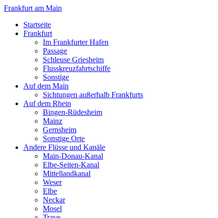
Frankfurt am Main
Startseite
Frankfurt
Im Frankfurter Hafen
Passage
Schleuse Griesheim
Flusskreuzfahrtschiffe
Sonstige
Auf dem Main
Sichtungen außerhalb Frankfurts
Auf dem Rhein
Bingen-Rüdesheim
Mainz
Gernsheim
Sonstige Orte
Andere Flüsse und Kanäle
Main-Donau-Kanal
Elbe-Seiten-Kanal
Mittellandkanal
Weser
Elbe
Neckar
Mosel
Trave