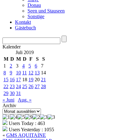
Donau
Seen und Stauseen
Sonstige
Kontakt
Gästebuch
Kalender
Juli 2019
M
D
M
D
F
S
S
1
2
3
4
5
6
7
8
9
10
11
12
13
14
15
16
17
18
19
20
21
22
23
24
25
26
27
28
29
30
31
« Juni
Aug. »
Archiv
Archiv
Users Today : 463
Users Yesterday : 1055
«
GMS AQUITAINE