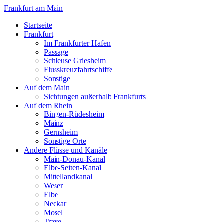
Frankfurt am Main
Startseite
Frankfurt
Im Frankfurter Hafen
Passage
Schleuse Griesheim
Flusskreuzfahrtschiffe
Sonstige
Auf dem Main
Sichtungen außerhalb Frankfurts
Auf dem Rhein
Bingen-Rüdesheim
Mainz
Gernsheim
Sonstige Orte
Andere Flüsse und Kanäle
Main-Donau-Kanal
Elbe-Seiten-Kanal
Mittellandkanal
Weser
Elbe
Neckar
Mosel
Trave