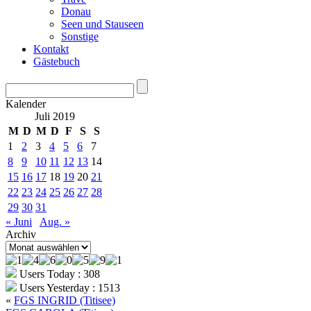
Donau
Seen und Stauseen
Sonstige
Kontakt
Gästebuch
Kalender
Juli 2019
M
D
M
D
F
S
S
1
2
3
4
5
6
7
8
9
10
11
12
13
14
15
16
17
18
19
20
21
22
23
24
25
26
27
28
29
30
31
« Juni
Aug. »
Archiv
Archiv
Users Today : 308
Users Yesterday : 1513
«
FGS INGRID (Titisee)