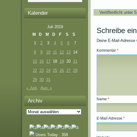
Kalender
Veröffentlicht unter
S
Juli 2019
Schreibe ei
M
D
M
D
F
S
S
Deine E-Mail-Adresse wi
1
2
3
4
5
6
7
Kommentar
*
8
9
10
11
12
13
14
15
16
17
18
19
20
21
22
23
24
25
26
27
28
29
30
31
« Juni
Aug. »
Name
*
Archiv
Archiv
E-Mail-Adresse
*
Users Today : 358