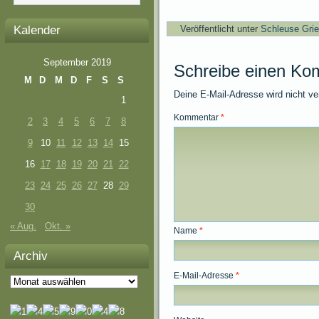
Kalender
Veröffentlicht unter
Schleuse Gri
September 2019
Schreibe einen Ko
M
D
M
D
F
S
S
Deine E-Mail-Adresse wird nicht ver
1
Kommentar
*
2
3
4
5
6
7
8
9
10
11
12
13
14
15
16
17
18
19
20
21
22
23
24
25
26
27
28
29
30
« Aug.
Okt. »
Name
*
Archiv
E-Mail-Adresse
*
Archiv