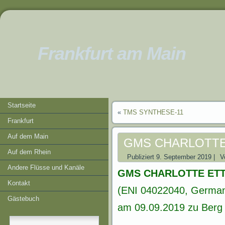
Frankfurt am Main
Startseite
«
TMS SYNTHESE-11
Frankfurt
Auf dem Main
GMS CHARLOTTE
Auf dem Rhein
Publiziert
9. September 2019
|
V
Andere Flüsse und Kanäle
GMS CHARLOTTE ET
Kontakt
(ENI 04022040, German
Gästebuch
am 09.09.2019 zu Berg b