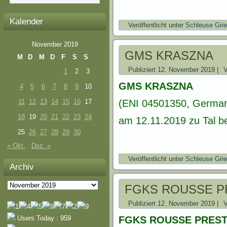
Kalender
Veröffentlicht unter
Schleuse Gri
November 2019
GMS KRASZNA
M
D
M
D
F
S
S
Publiziert
12. November 2019
|
1
2
3
GMS KRASZNA
4
5
6
7
8
9
10
11
12
13
14
15
16
17
(ENI 04501350, German
18
19
20
21
22
23
24
am 12.11.2019 zu Tal be
25
26
27
28
29
30
« Okt.
Dez. »
Veröffentlicht unter
Schleuse Gri
Archiv
Archiv
FGKS ROUSSE P
Publiziert
12. November 2019
|
Users Today : 959
FGKS ROUSSE PREST