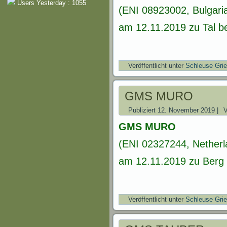
Users Yesterday : 1055
(ENI 08923002, Bulgari
am 12.11.2019 zu Tal be
Veröffentlicht unter
Schleuse Gri
GMS MURO
Publiziert
12. November 2019
|
GMS MURO
(ENI 02327244, Netherl
am 12.11.2019 zu Berg 
Veröffentlicht unter
Schleuse Gri