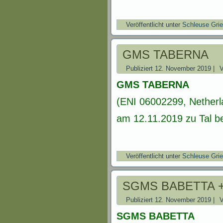
Veröffentlicht unter
Schleuse Gri
GMS TABERNA
Publiziert
12. November 2019
|
GMS TABERNA
(ENI 06002299, Netherl
am 12.11.2019 zu Tal be
Veröffentlicht unter
Schleuse Gri
SGMS BABETTA +
Publiziert
12. November 2019
|
SGMS BABETTA