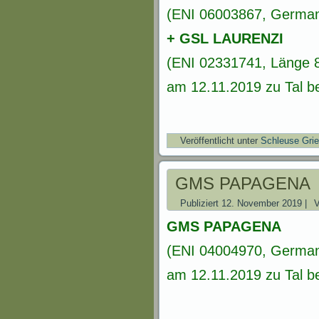
(ENI 06003867, German
+ GSL LAURENZI
(ENI 02331741, Länge 8
am 12.11.2019 zu Tal be
Veröffentlicht unter
Schleuse Gri
GMS PAPAGENA
Publiziert
12. November 2019
|
GMS PAPAGENA
(ENI 04004970, German
am 12.11.2019 zu Tal be