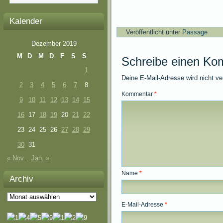
Kalender
Veröffentlicht unter
Passage
Dezember 2019
M
D
M
D
F
S
S
Schreibe einen Ko
1
Deine E-Mail-Adresse wird nicht ver
2
3
4
5
6
7
8
Kommentar
*
9
10
11
12
13
14
15
16
17
18
19
20
21
22
23
24
25
26
27
28
29
30
31
« Nov.
Jan. »
Name
*
Archiv
Archiv
E-Mail-Adresse
*