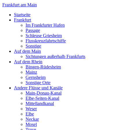
Frankfurt am Main
Startseite
Frankfurt
Im Frankfurter Hafen
Passage
Schleuse Griesheim
Flusskreuzfahrtschiffe
Sonstige
Auf dem Main
Sichtungen außerhalb Frankfurts
Auf dem Rhein
Bingen-Rüdesheim
Mainz
Gernsheim
Sonstige Orte
Andere Flüsse und Kanäle
Main-Donau-Kanal
Elbe-Seiten-Kanal
Mittellandkanal
Weser
Elbe
Neckar
Mosel
Trave