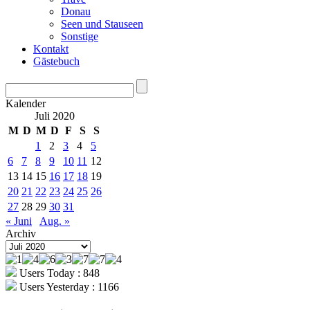
Donau
Seen und Stauseen
Sonstige
Kontakt
Gästebuch
Kalender
Juli 2020
M
D
M
D
F
S
S
1
2
3
4
5
6
7
8
9
10
11
12
13
14
15
16
17
18
19
20
21
22
23
24
25
26
27
28
29
30
31
« Juni
Aug. »
Archiv
Archiv
Users Today : 848
Users Yesterday : 1166